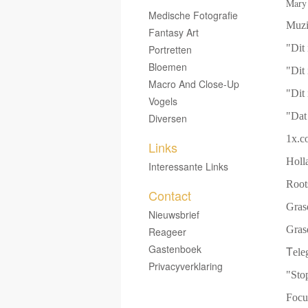
Mary 
Medische Fotografie
Muzi
Fantasy Art
"Dit 
Portretten
Bloemen
"Dit 
Macro And Close-Up
"Dit 
Vogels
"Dat 
Diversen
1x.c
Links
Holl
Interessante Links
Root
Contact
Gras
Nieuwsbrief
Gras
Reageer
Gastenboek
T
ele
Privacyverklaring
"Sto
Focu