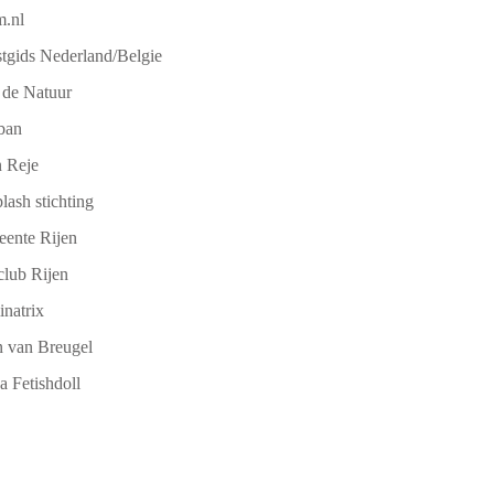
.nl
tgids Nederland/Belgie
 de Natuur
ban
 Reje
lash stichting
ente Rijen
club Rijen
natrix
 van Breugel
a Fetishdoll