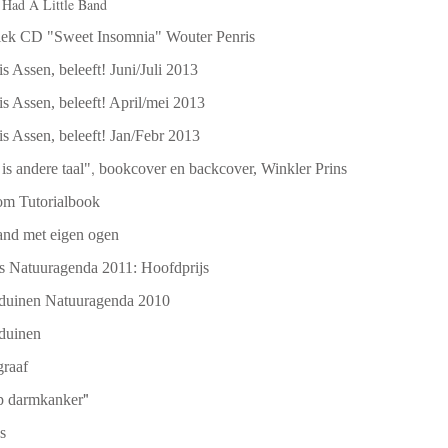
Had A Little Band
ek CD "Sweet Insomnia" Wouter Penris
is Assen, beleeft! Juni/Juli 2013
is Assen, beleeft! April/mei 2013
is Assen, beleeft! Jan/Febr 2013
,
is andere taal"
bookcover en backcover, Winkler Prins
om Tutorialbook
and met eigen ogen
s Natuuragenda 2011: Hoofdprijs
duinen Natuuragenda 2010
duinen
graaf
"
p darmkanker
s