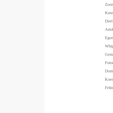
Zoom
Kuns
Deel
Arto
Egon
Whip
Geme
Foto
Domi
Koen
Felin