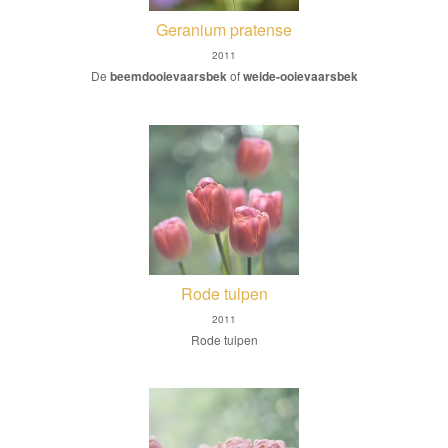
Geranium pratense
2011
De
beemdooievaarsbek
of
weide-ooievaarsbek
Rode tulpen
2011
Rode tulpen