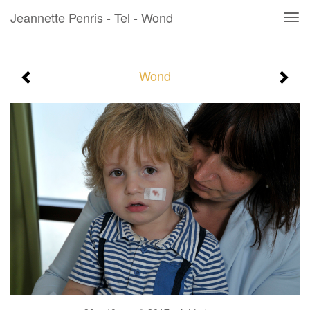
Jeannette Penris - Tel - Wond
Tog
navi
Wond