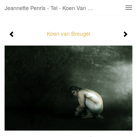
Jeannette Penris - Tel - Koen Van Breugel
Tog
navi
Koen van Breugel