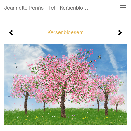
Jeannette Penris - Tel - Kersenbloesem
Tog
navi
Kersenbloesem