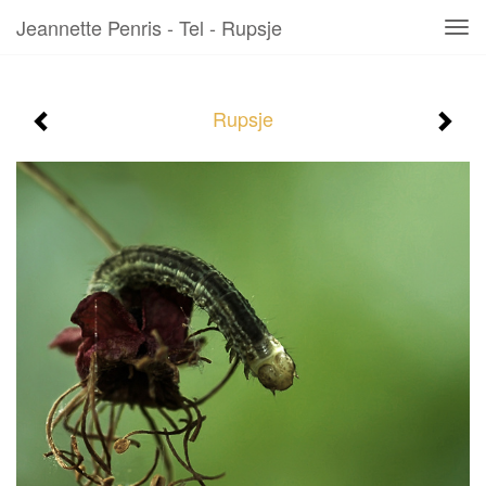
Jeannette Penris - Tel - Rupsje
Tog
navi
Rupsje