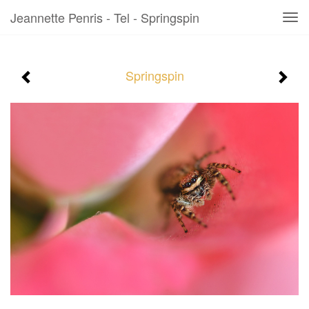
Jeannette Penris - Tel - Springspin
Tog
navi
Springspin