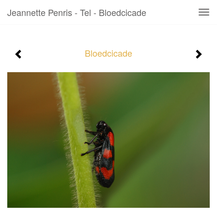
Jeannette Penris - Tel - Bloedcicade
Tog
navi
Bloedcicade