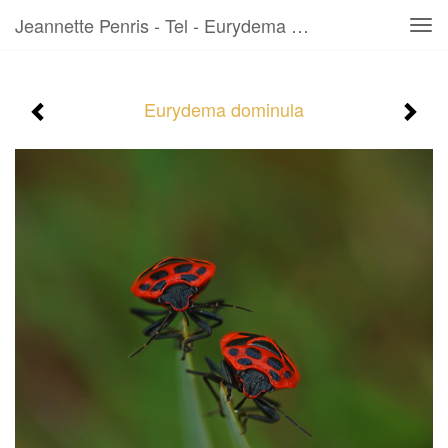
Jeannette Penris - Tel - Eurydema Dominula
Tog
navi
Eurydema dominula