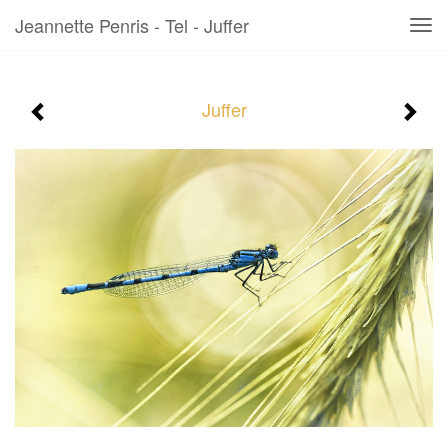
Jeannette Penris - Tel - Juffer
Tog
navi
Juffer