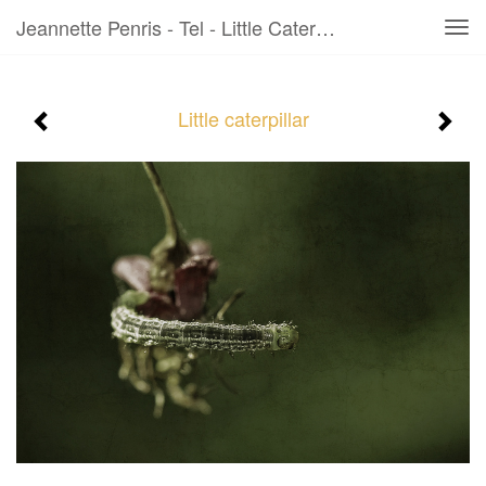
Jeannette Penris - Tel - Little Caterpillar
Tog
navi
Little caterpillar