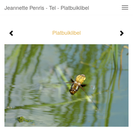
Jeannette Penris - Tel - Platbuiklibel
Tog
navi
Platbuiklibel