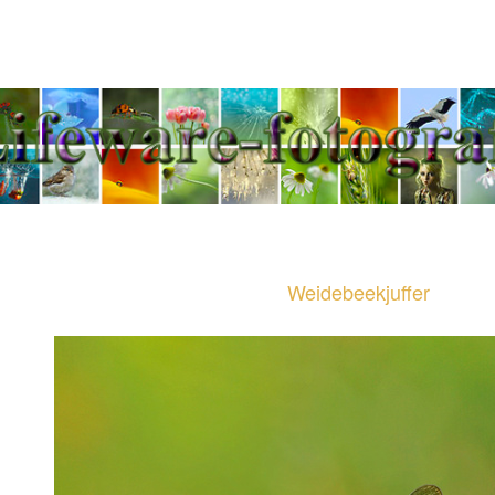
Jeannette Penris - Tel
Weidebeekjuffer
Weidebeekjuffer