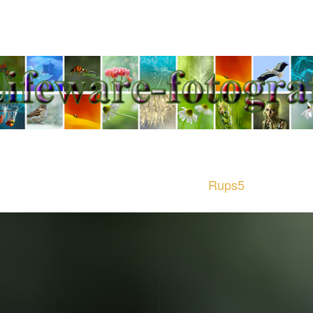
Jeannette Penris - Tel
Rups5
Rups5