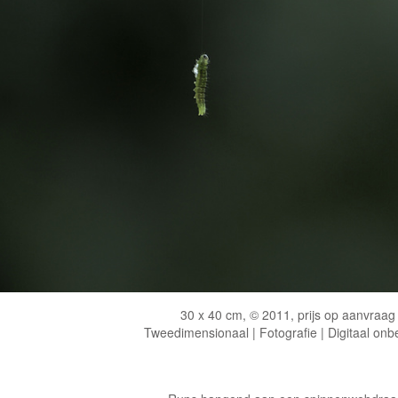
30 x 40 cm, © 2011, prijs op aanvraag
Tweedimensionaal | Fotografie | Digitaal onb