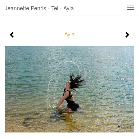
Jeannette Penris - Tel - Ayla
Tog
navi
Ayla