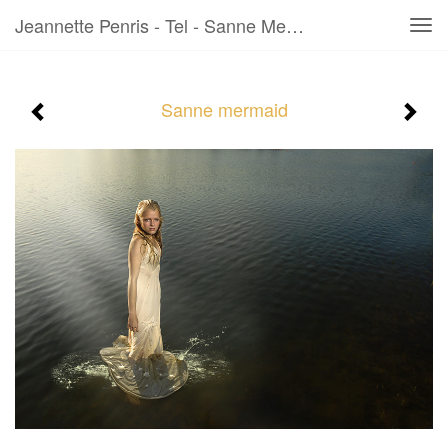
Jeannette Penris - Tel - Sanne Mermaid
Tog
navi
Sanne mermaid