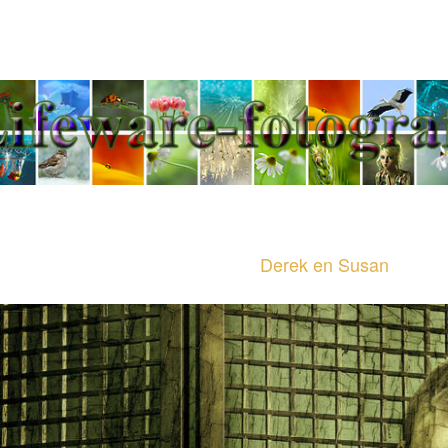
Jeannette Penris - Tel
Derek en Susan
Derek en Susan