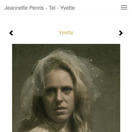
Jeannette Penris - Tel - Yvette
Tog
navi
Yvette